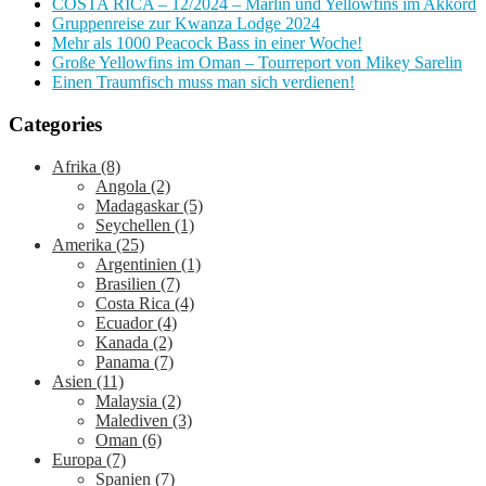
COSTA RICA – 12/2024 – Marlin und Yellowfins im Akkord
Gruppenreise zur Kwanza Lodge 2024
Mehr als 1000 Peacock Bass in einer Woche!
Große Yellowfins im Oman – Tourreport von Mikey Sarelin
Einen Traumfisch muss man sich verdienen!
Categories
Afrika
(8)
Angola
(2)
Madagaskar
(5)
Seychellen
(1)
Amerika
(25)
Argentinien
(1)
Brasilien
(7)
Costa Rica
(4)
Ecuador
(4)
Kanada
(2)
Panama
(7)
Asien
(11)
Malaysia
(2)
Malediven
(3)
Oman
(6)
Europa
(7)
Spanien
(7)