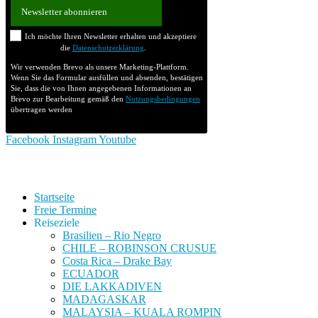
Newsletter abonnieren
Ich möchte Ihren Newsletter erhalten und akzeptiere
die
Datenschutzerklärung
.
Wir verwenden Brevo als unsere Marketing-Plattform.
Wenn Sie das Formular ausfüllen und absenden, bestätigen
Sie, dass die von Ihnen angegebenen Informationen an
Brevo zur Bearbeitung gemäß den
Nutzungsbedingungen
übertragen werden
Facebook
Instagram
Youtube
Startseite
Freie Termine
Reiseziele
Brasilien – Rio Negro
CHILE – ROBINSON CRUSUE
Costa Rica – Drake Bay
ECUADOR
DIE LAKKADIVEN
MADAGASKAR
MALAYSIA – KUALA ROMPIN